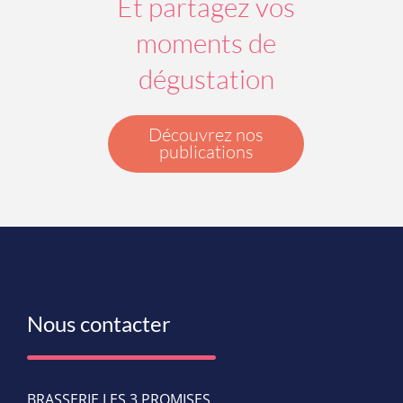
Et partagez vos
moments de
dégustation
Découvrez nos
publications
Nous contacter
BRASSERIE LES 3 PROMISES