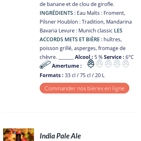
de banane et de clou de girofle.
INGRÉDIENTS :
Eau Malts : Froment,
Pilsner Houblon : Tradition, Mandarina
Bavaria Levure : Munich classic
LES
ACCORDS METS ET BIÈRE :
huîtres,
poisson grillé, asperges, fromage de
chèvre. _______
Alcool :
5 %
Service :
6°C
Amertume :
Formats :
33 cl / 75 cl / 20 L
Commander nos bières en ligne
India Pale Ale