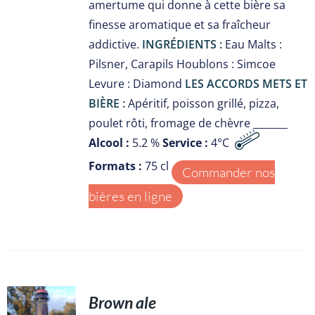
amertume qui donne à cette bière sa
finesse aromatique et sa fraîcheur
addictive.
INGRÉDIENTS :
Eau Malts :
Pilsner, Carapils Houblons : Simcoe
Levure : Diamond
LES ACCORDS METS ET
BIÈRE :
Apéritif, poisson grillé, pizza,
poulet rôti, fromage de chèvre _______
Alcool :
5.2 %
Service :
4°C
Formats :
75 cl
Commander nos
bières en ligne
Brown ale