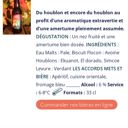
S
Du houblon et encore du houblon au
profit d'une aromatique extravertie et
d'une amertume pleinement assumée.
DÉGUSTATION :
Un nez fruité et une
amertume bien dosée.
INGRÉDIENTS :
Eau Malts : Pale, Biscuit Flocon : Avoine
Houblons : Ekuanot, El dorado, Simcoe
Levure : Verdant
LES ACCORDS METS ET
BIÈRE :
Apéritif, cuisine orientale,
fromage bleu _______
Alcool :
6 %
Service
:
6-8°C
Formats :
33 cl
Commander nos bières en ligne