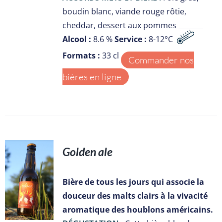
boudin blanc, viande rouge rôtie,
cheddar, dessert aux pommes _______
Alcool :
8.6 %
Service :
8-12°C
Formats :
33 cl
Commander nos
bières en ligne
Golden ale
S
Bière de tous les jours qui associe la
douceur des malts clairs à la vivacité
aromatique des houblons américains.