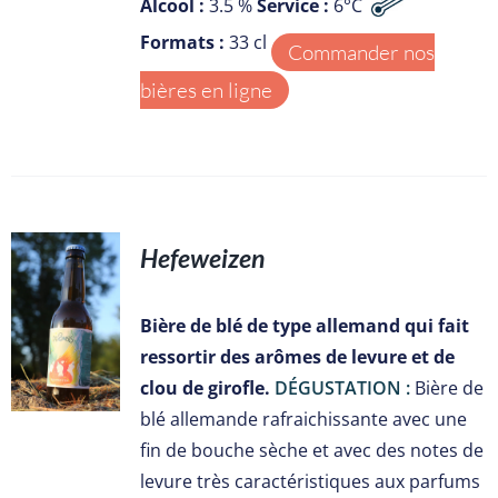
Alcool :
3.5 %
Service :
6°C
Formats :
33 cl
Commander nos
bières en ligne
Hefeweizen
S
Bière de blé de type allemand qui fait
ressortir des arômes de levure et de
clou de girofle.
DÉGUSTATION :
Bière de
blé allemande rafraichissante avec une
fin de bouche sèche et avec des notes de
levure très caractéristiques aux parfums