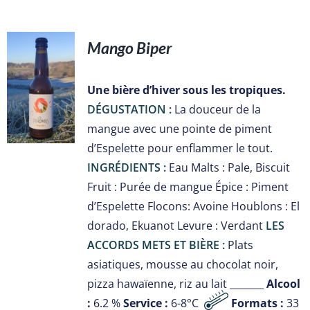
Mango Biper
S
Une bière d’hiver sous les tropiques.
DÉGUSTATION :
La douceur de la
mangue avec une pointe de piment
d’Espelette pour enflammer le tout.
INGRÉDIENTS :
Eau Malts : Pale, Biscuit
Fruit : Purée de mangue Épice : Piment
d’Espelette Flocons: Avoine Houblons : El
dorado, Ekuanot Levure : Verdant
LES
ACCORDS METS ET BIÈRE :
Plats
asiatiques, mousse au chocolat noir,
pizza hawaïenne, riz au lait _______
Alcool
:
6.2 %
Service :
6-8°C
Formats :
33