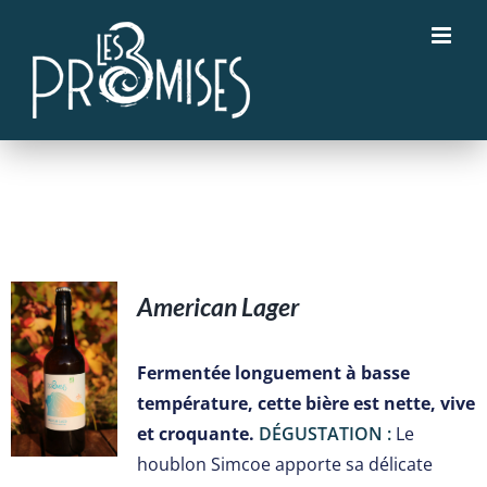
Passer
au
contenu
American Lager
S
Fermentée longuement à basse
température, cette bière est nette, vive
et croquante.
DÉGUSTATION :
Le
houblon Simcoe apporte sa délicate