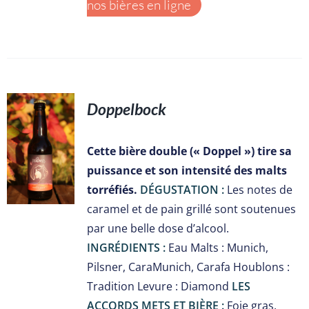
nos bières en ligne
Doppelbock
S
Cette bière double (« Doppel ») tire sa
puissance et son intensité des malts
torréfiés.
DÉGUSTATION :
Les notes de
caramel et de pain grillé sont soutenues
par une belle dose d’alcool.
INGRÉDIENTS :
Eau Malts : Munich,
Pilsner, CaraMunich, Carafa Houblons :
Tradition Levure : Diamond
LES
ACCORDS METS ET BIÈRE :
Foie gras,