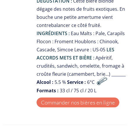
DÉGUSTATION :
Cette bière blonde
dégage des notes de fruits exotiques. En
bouche une petite amertume vient
contrebalancer ce côté fruité.
INGRÉDIENTS :
Eau Malts : Pale, Carapils
Flocon : Froment Houblons : Chinook,
Cascade, Simcoe Levure : US-05
LES
ACCORDS METS ET BIÈRE :
Apéritif,
crudités, sandwich, omelette, fromage à
croûte fleurie (camembert, brie…) _______
Alcool :
5.5 %
Service :
6°C
Formats :
33 cl / 75 cl / 20 L
Commander nos bières en ligne