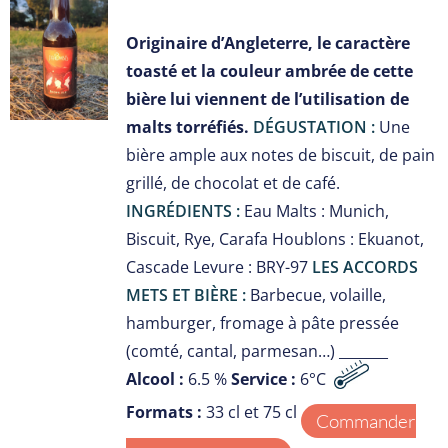
S
Originaire d’Angleterre, le caractère
toasté et la couleur ambrée de cette
bière lui viennent de l’utilisation de
malts torréfiés.
DÉGUSTATION :
Une
bière ample aux notes de biscuit, de pain
grillé, de chocolat et de café.
INGRÉDIENTS :
Eau Malts : Munich,
Biscuit, Rye, Carafa Houblons : Ekuanot,
Cascade Levure : BRY-97
LES ACCORDS
METS ET BIÈRE :
Barbecue, volaille,
hamburger, fromage à pâte pressée
(comté, cantal, parmesan…) _______
Alcool :
6.5 %
Service :
6°C
Formats :
33 cl et 75 cl
Commander