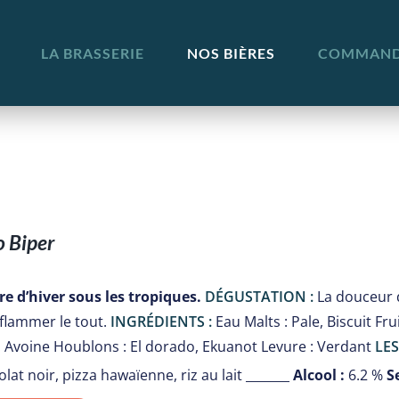
LA BRASSERIE
NOS BIÈRES
COMMANDE
 Biper
re d’hiver sous les tropiques.
DÉGUSTATION :
La douceur d
flammer le tout.
INGRÉDIENTS :
Eau Malts : Pale, Biscuit Fr
: Avoine Houblons : El dorado, Ekuanot Levure : Verdant
LES
lat noir, pizza hawaïenne, riz au lait _______
Alcool :
6.2 %
S