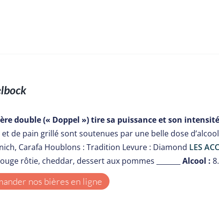
lbock
ière double (« Doppel ») tire sa puissance et son intensité
et de pain grillé sont soutenues par une belle dose d’alcoo
ich, Carafa Houblons : Tradition Levure : Diamond
LES ACC
rouge rôtie, cheddar, dessert aux pommes _______
Alcool :
8
nder nos bières en ligne