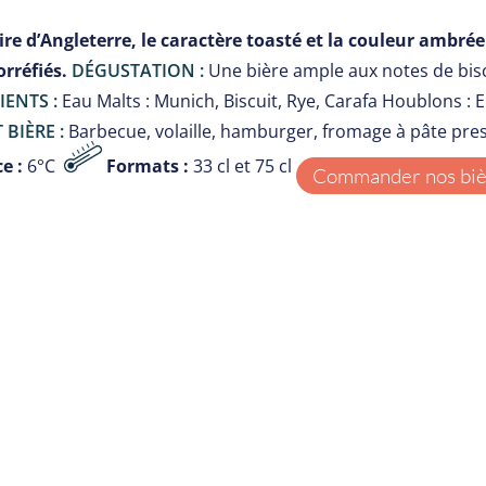
re d’Angleterre, le caractère toasté et la couleur ambrée 
orréfiés.
DÉGUSTATION :
Une bière ample aux notes de biscui
IENTS :
Eau Malts : Munich, Biscuit, Rye, Carafa Houblons :
 BIÈRE :
Barbecue, volaille, hamburger, fromage à pâte pre
e :
6°C
Formats :
33 cl et 75 cl
Commander nos bièr