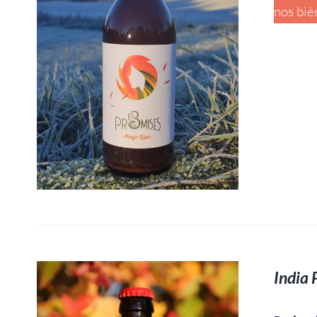
nos biè
India 