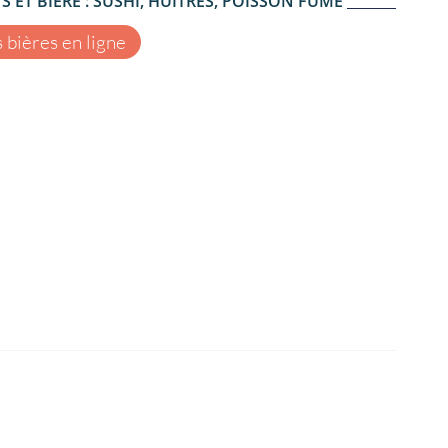
 ET BIÈRE : SUSHI, HUÎTRES, POISSON FUMÉ
_______
bières en ligne