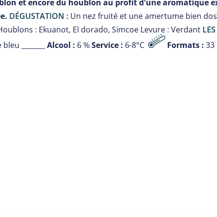
lon et encore du houblon au profit d'une aromatique e
e.
DÉGUSTATION :
Un nez fruité et une amertume bien do
Houblons : Ekuanot, El dorado, Simcoe Levure : Verdant
LES
 bleu _______
Alcool :
6 %
Service :
6-8°C
Formats :
33 