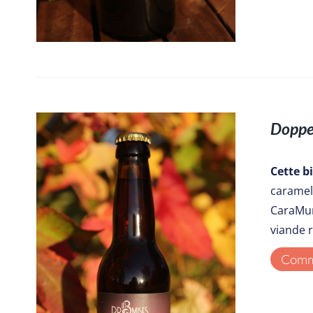
Doppe
Cette b
caramel 
CaraMun
viande 
Comma