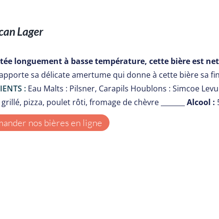
can Lager
ée longuement à basse température, cette bière est nett
apporte sa délicate amertume qui donne à cette bière sa fin
IENTS :
Eau Malts : Pilsner, Carapils Houblons : Simcoe Le
grillé, pizza, poulet rôti, fromage de chèvre _______
Alcool :
nder nos bières en ligne