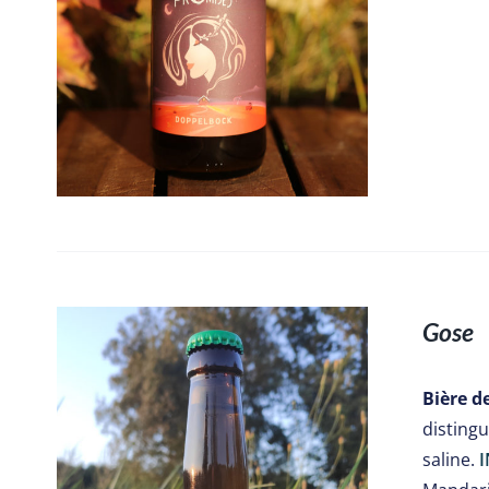
Gose
Bière d
disting
saline.
I