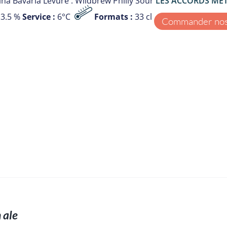
na Bavaria Levure : Wildbrew Philly Sour
LES ACCORDS METS
3.5 %
Service :
6°C
Formats :
33 cl
Commander nos 
 ale