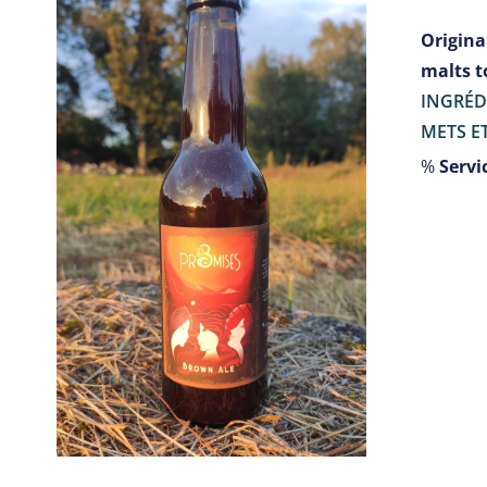
Originai
malts t
INGRÉD
METS ET
%
Servic