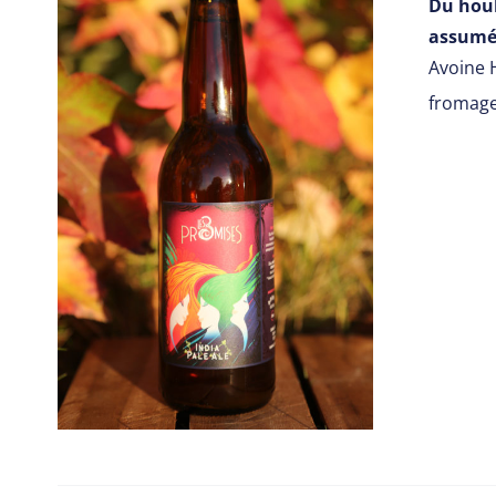
Du houb
assumé
Avoine 
fromage