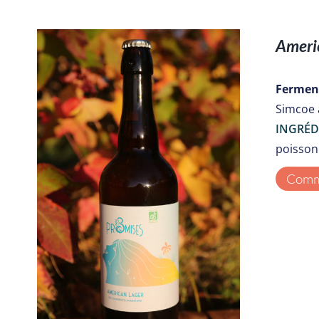
Ameri
Ferment
Simcoe 
INGRÉD
poisson 
Comma