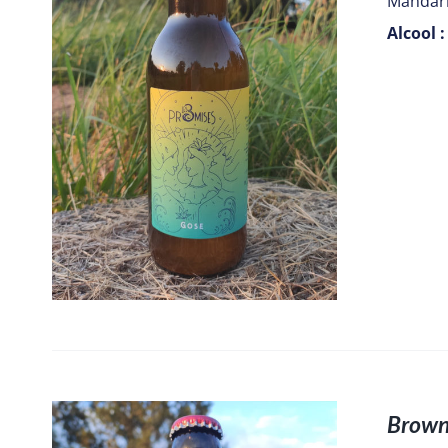
Mandari
Alcool :
Brown