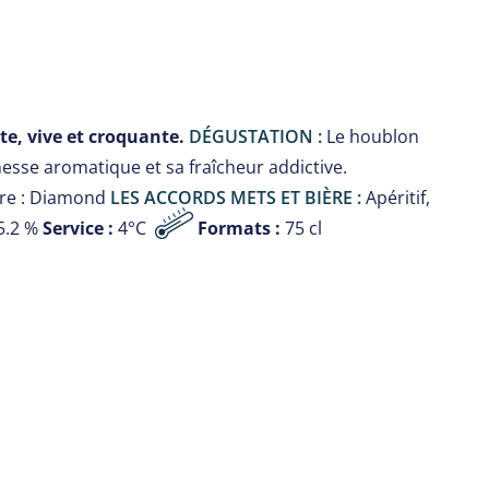
e, vive et croquante.
DÉGUSTATION :
Le houblon
esse aromatique et sa fraîcheur addictive.
vure : Diamond
LES ACCORDS METS ET BIÈRE :
Apéritif,
5.2 %
Service :
4°C
Formats :
75 cl