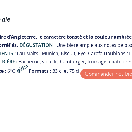
 ale
re d’Angleterre, le caractère toasté et la couleur ambrée 
orréfiés.
DÉGUSTATION :
Une bière ample aux notes de biscui
IENTS :
Eau Malts : Munich, Biscuit, Rye, Carafa Houblons :
 BIÈRE :
Barbecue, volaille, hamburger, fromage à pâte pre
e :
6°C
Formats :
33 cl et 75 cl
Commander nos bièr