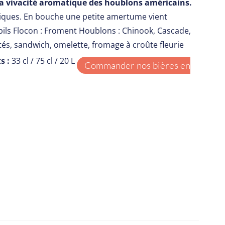
à la vivacité aromatique des houblons américains.
tiques. En bouche une petite amertume vient
pils Flocon : Froment Houblons : Chinook, Cascade,
ités, sandwich, omelette, fromage à croûte fleurie
s :
33 cl / 75 cl / 20 L
Commander nos bières en