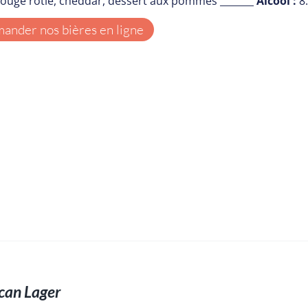
rouge rôtie, cheddar, dessert aux pommes _______
Alcool :
8
nder nos bières en ligne
can Lager