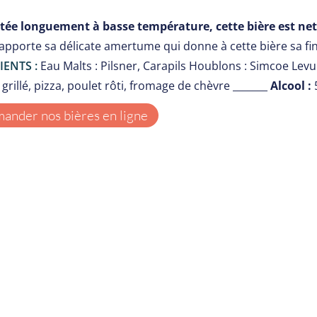
ée longuement à basse température, cette bière est nett
apporte sa délicate amertume qui donne à cette bière sa fin
IENTS :
Eau Malts : Pilsner, Carapils Houblons : Simcoe Le
grillé, pizza, poulet rôti, fromage de chèvre _______
Alcool :
nder nos bières en ligne