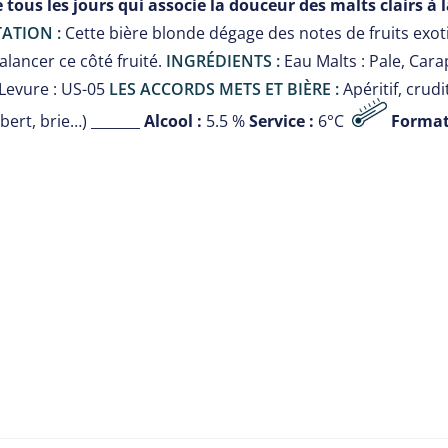
e tous les jours qui associe la douceur des malts clairs 
ATION :
Cette bière blonde dégage des notes de fruits exo
lancer ce côté fruité.
INGRÉDIENTS :
Eau Malts : Pale, Cara
Levure : US-05
LES ACCORDS METS ET BIÈRE :
Apéritif, crud
ert, brie…) _______
Alcool :
5.5 %
Service :
6°C
Format