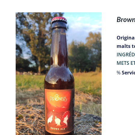
Brown
Originai
malts t
INGRÉD
METS ET
%
Servic