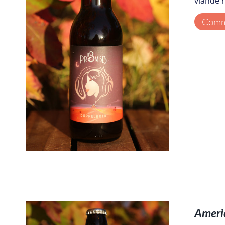
viande 
Comma
Ameri