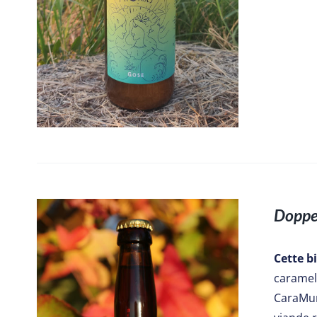
Doppe
Cette b
caramel 
CaraMun