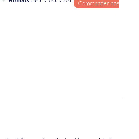
Formats :
33 cl / 75 cl / 20 L
Commander nos