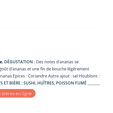
e.
DÉGUSTATION :
Des notes d’ananas se
 goût d’ananas et une fin de bouche légèrement
ananas Epices : Coriandre Autre ajout : sel Houblons :
 ET BIÈRE : SUSHI, HUÎTRES, POISSON FUMÉ
_______
bières en ligne