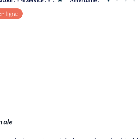
lcool :
5 %
Service :
6°C
Amertume :
en ligne
 ale