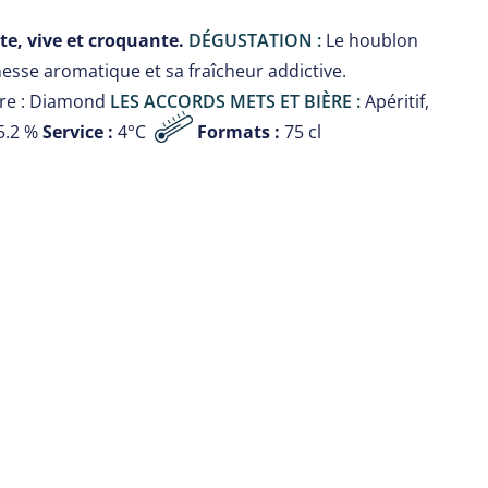
e, vive et croquante.
DÉGUSTATION :
Le houblon
esse aromatique et sa fraîcheur addictive.
vure : Diamond
LES ACCORDS METS ET BIÈRE :
Apéritif,
5.2 %
Service :
4°C
Formats :
75 cl