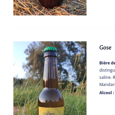
Gose
Bière d
disting
saline.
I
Mandari
Alcool :