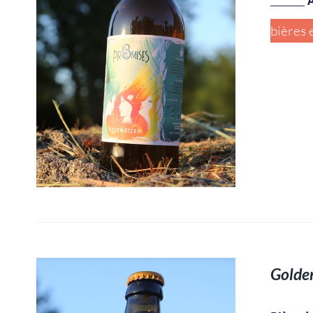
_______
A
bières 
Golden