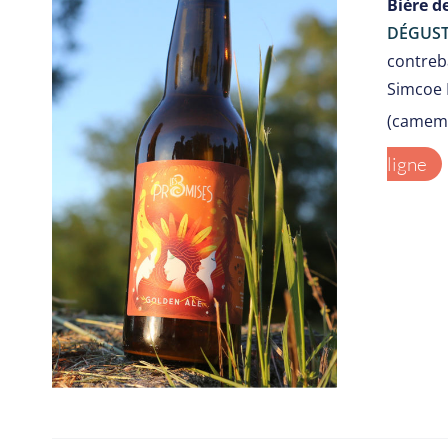
Bière d
DÉGUST
contreba
Simcoe 
(camemb
ligne