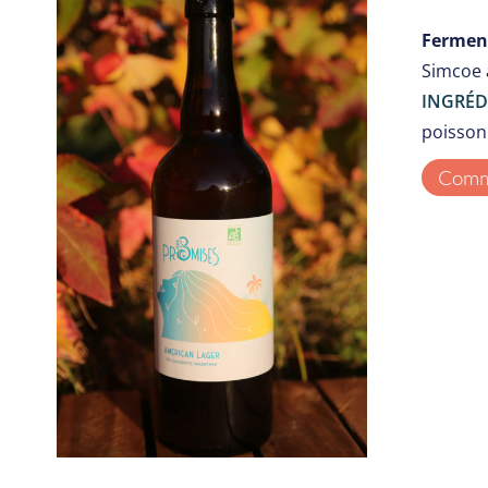
Ferment
Simcoe 
INGRÉD
poisson 
Comma