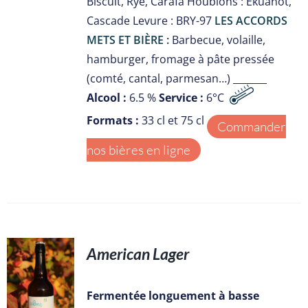
Biscuit, Rye, Carafa Houblons : Ekuanot,
Cascade Levure : BRY-97
LES ACCORDS
METS ET BIÈRE :
Barbecue, volaille,
hamburger, fromage à pâte pressée
(comté, cantal, parmesan…) _______
Alcool :
6.5 %
Service :
6°C
Formats :
33 cl et 75 cl
Commander
nos bières en ligne
American Lager
S
Fermentée longuement à basse