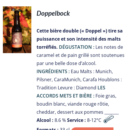
Doppelbock
S
Cette bière double (« Doppel ») tire sa
puissance et son intensité des malts
torréfiés.
DÉGUSTATION :
Les notes de
caramel et de pain grillé sont soutenues
par une belle dose d’alcool.
INGRÉDIENTS :
Eau Malts : Munich,
Pilsner, CaraMunich, Carafa Houblons :
Tradition Levure : Diamond
LES
ACCORDS METS ET BIÈRE :
Foie gras,
boudin blanc, viande rouge rôtie,
cheddar, dessert aux pommes _______
Alcool :
8.6 %
Service :
8-12°C
Formats :
33 cl