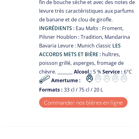
fin de bouche sèche et avec des notes de
levure très caractéristiques aux parfums
de banane et de clou de girofle.
INGRÉDIENTS :
Eau Malts : Froment,
Pilsner Houblon : Tradition, Mandarina
Bavaria Levure : Munich classic
LES
ACCORDS METS ET BIÈRE :
huîtres,
poisson grillé, asperges, fromage de
chèvre. _______
Alcool :
5 %
Service :
6°C
Amertume :
Formats :
33 cl / 75 cl / 20 L
Commander nos bières en ligne