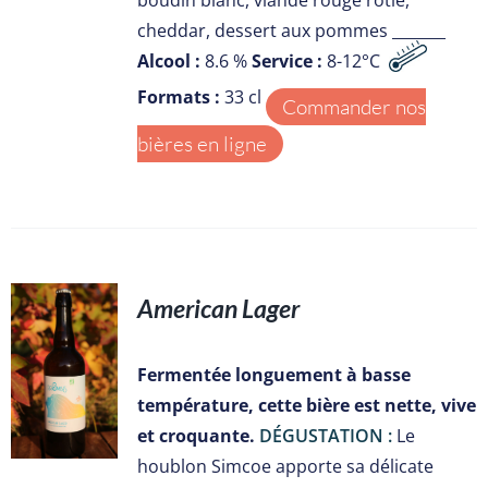
boudin blanc, viande rouge rôtie,
cheddar, dessert aux pommes _______
Alcool :
8.6 %
Service :
8-12°C
Formats :
33 cl
Commander nos
bières en ligne
American Lager
S
Fermentée longuement à basse
température, cette bière est nette, vive
et croquante.
DÉGUSTATION :
Le
houblon Simcoe apporte sa délicate