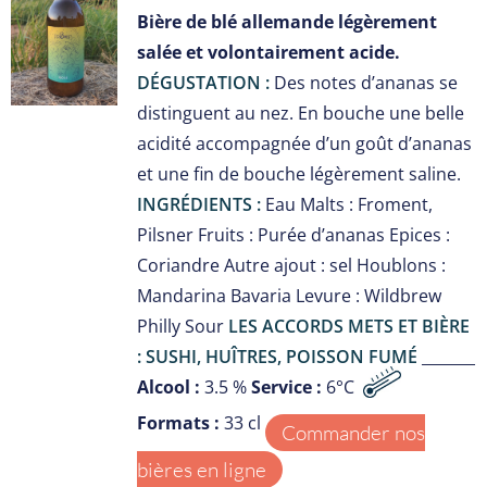
S
Bière de blé allemande légèrement
salée et volontairement acide.
DÉGUSTATION :
Des notes d’ananas se
distinguent au nez. En bouche une belle
acidité accompagnée d’un goût d’ananas
et une fin de bouche légèrement saline.
INGRÉDIENTS :
Eau Malts : Froment,
Pilsner Fruits : Purée d’ananas Epices :
Coriandre Autre ajout : sel Houblons :
Mandarina Bavaria Levure : Wildbrew
Philly Sour
LES ACCORDS METS ET BIÈRE
: SUSHI, HUÎTRES, POISSON FUMÉ
_______
Alcool :
3.5 %
Service :
6°C
Formats :
33 cl
Commander nos
bières en ligne