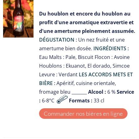
S
Du houblon et encore du houblon au
profit d'une aromatique extravertie et
d'une amertume pleinement assumée.
DÉGUSTATION :
Un nez fruité et une
amertume bien dosée.
INGRÉDIENTS :
Eau Malts : Pale, Biscuit Flocon : Avoine
Houblons : Ekuanot, El dorado, Simcoe
Levure : Verdant
LES ACCORDS METS ET
BIÈRE :
Apéritif, cuisine orientale,
fromage bleu _______
Alcool :
6 %
Service
:
6-8°C
Formats :
33 cl
Commander nos bières en ligne