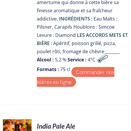
amertume qui donne à cette bière sa
finesse aromatique et sa fraîcheur
addictive.
INGRÉDIENTS :
Eau Malts :
Pilsner, Carapils Houblons : Simcoe
Levure : Diamond
LES ACCORDS METS ET
BIÈRE :
Apéritif, poisson grillé, pizza,
poulet rôti, fromage de chèvre _______
Alcool :
5.2 %
Service :
4°C
Formats :
75 cl
Commander nos
bières en ligne
India Pale Ale