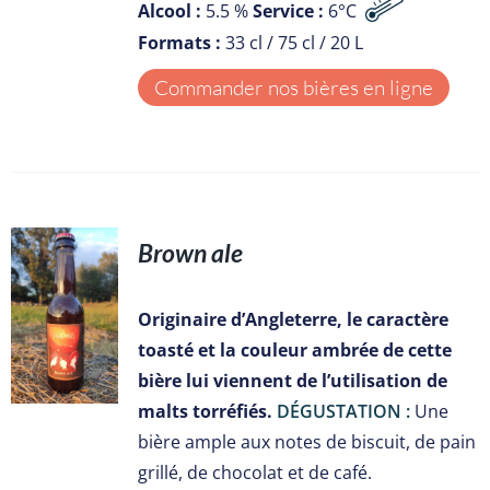
Alcool :
5.5 %
Service :
6°C
Formats :
33 cl / 75 cl / 20 L
Commander nos bières en ligne
Brown ale
S
Originaire d’Angleterre, le caractère
toasté et la couleur ambrée de cette
bière lui viennent de l’utilisation de
malts torréfiés.
DÉGUSTATION :
Une
bière ample aux notes de biscuit, de pain
grillé, de chocolat et de café.