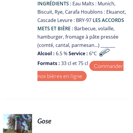
INGRÉDIENTS :
Eau Malts : Munich,
Biscuit, Rye, Carafa Houblons : Ekuanot,
Cascade Levure : BRY-97
LES ACCORDS
METS ET BIÈRE :
Barbecue, volaille,
hamburger, fromage à pâte pressée
(comté, cantal, parmesan…) _______
Alcool :
6.5 %
Service :
6°C
Formats :
33 cl et 75 cl
Commander
nos bières en ligne
Gose