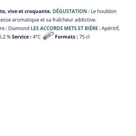
e, vive et croquante.
DÉGUSTATION :
Le houblon
esse aromatique et sa fraîcheur addictive.
vure : Diamond
LES ACCORDS METS ET BIÈRE :
Apéritif,
5.2 %
Service :
4°C
Formats :
75 cl