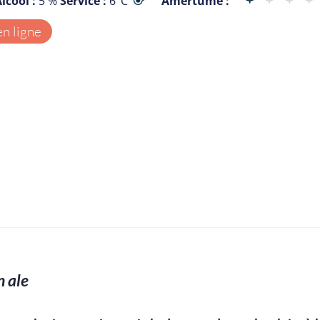
lcool :
5 %
Service :
6°C
Amertume :
en ligne
 ale