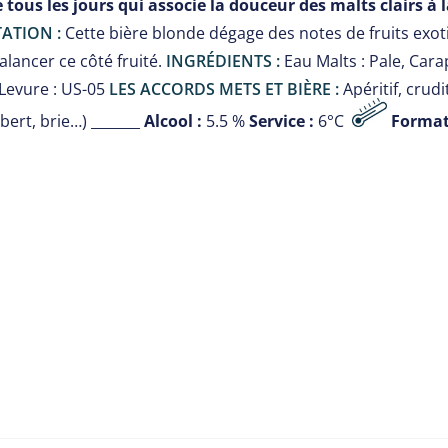
e tous les jours qui associe la douceur des malts clairs 
ATION :
Cette bière blonde dégage des notes de fruits exo
lancer ce côté fruité.
INGRÉDIENTS :
Eau Malts : Pale, Cara
Levure : US-05
LES ACCORDS METS ET BIÈRE :
Apéritif, crud
ert, brie…) _______
Alcool :
5.5 %
Service :
6°C
Format