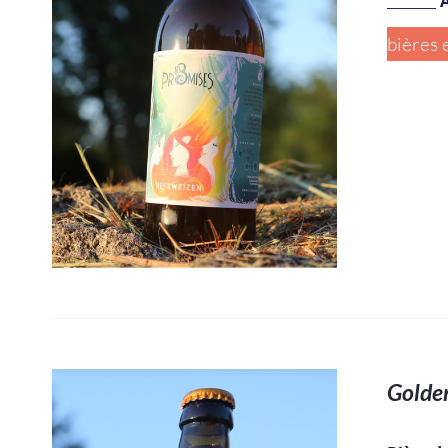
_______
A
bières 
Golden