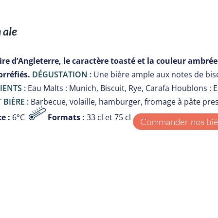
 ale
re d’Angleterre, le caractère toasté et la couleur ambrée 
orréfiés.
DÉGUSTATION :
Une bière ample aux notes de biscui
IENTS :
Eau Malts : Munich, Biscuit, Rye, Carafa Houblons :
 BIÈRE :
Barbecue, volaille, hamburger, fromage à pâte pre
e :
6°C
Formats :
33 cl et 75 cl
Commander nos bièr