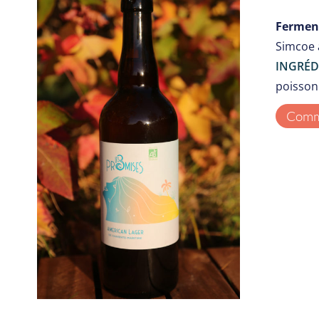
Ferment
Simcoe 
INGRÉD
poisson 
Comma