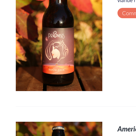
viande 
Comma
Ameri