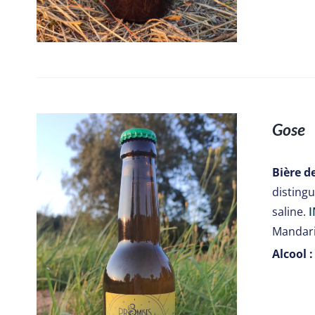
Gose
Bière d
disting
saline.
I
Mandari
Alcool :