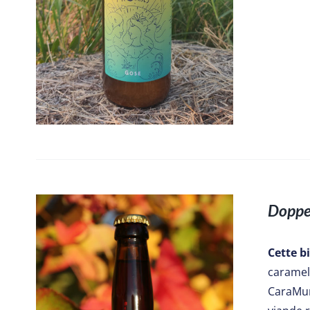
Doppe
Cette b
caramel 
CaraMun