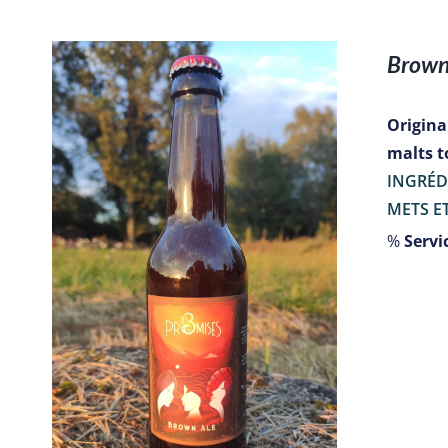
Brown
Originai
malts t
INGRÉD
METS ET
%
Servic