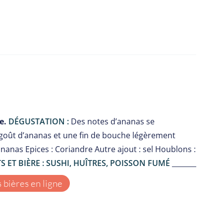
e.
DÉGUSTATION :
Des notes d’ananas se
 goût d’ananas et une fin de bouche légèrement
ananas Epices : Coriandre Autre ajout : sel Houblons :
 ET BIÈRE : SUSHI, HUÎTRES, POISSON FUMÉ
_______
bières en ligne