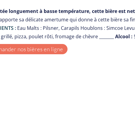
ée longuement à basse température, cette bière est nett
apporte sa délicate amertume qui donne à cette bière sa fin
IENTS :
Eau Malts : Pilsner, Carapils Houblons : Simcoe Le
grillé, pizza, poulet rôti, fromage de chèvre _______
Alcool :
nder nos bières en ligne