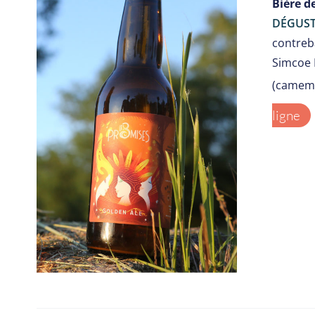
Bière d
DÉGUST
contreba
Simcoe 
(camemb
ligne