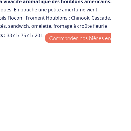
à la vivacité aromatique des houblons américains.
tiques. En bouche une petite amertume vient
pils Flocon : Froment Houblons : Chinook, Cascade,
ités, sandwich, omelette, fromage à croûte fleurie
s :
33 cl / 75 cl / 20 L
Commander nos bières en