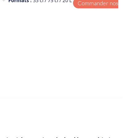
Formats :
33 cl / 75 cl / 20 L
Commander nos