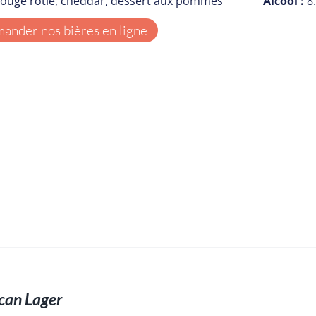
rouge rôtie, cheddar, dessert aux pommes _______
Alcool :
8
nder nos bières en ligne
can Lager